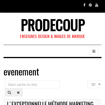
PRODECOUP
ENSEIGNES DESIGN & IMAGES DE MARQUE
evenement
Saisir
Affichage
partie
#
du
titre
L'EXCEPTIONNELLE MÉTHODE MARKETING