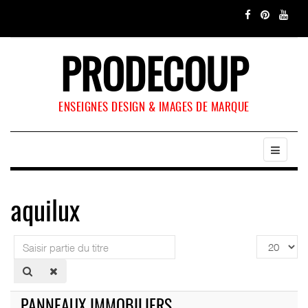
PRODECOUP
ENSEIGNES DESIGN & IMAGES DE MARQUE
aquilux
Saisir
Affichage
partie
#
du
titre
PANNEAUX IMMOBILIERS