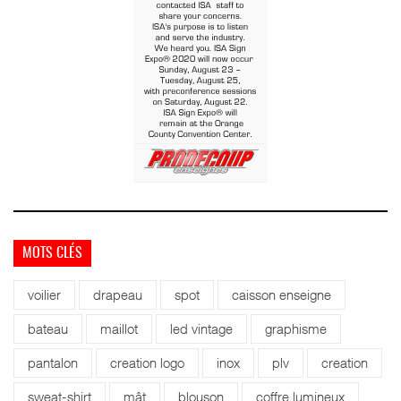
MOTS CLÉS
voilier
drapeau
spot
caisson enseigne
bateau
maillot
led vintage
graphisme
pantalon
creation logo
inox
plv
creation
sweat-shirt
mât
blouson
coffre lumineux