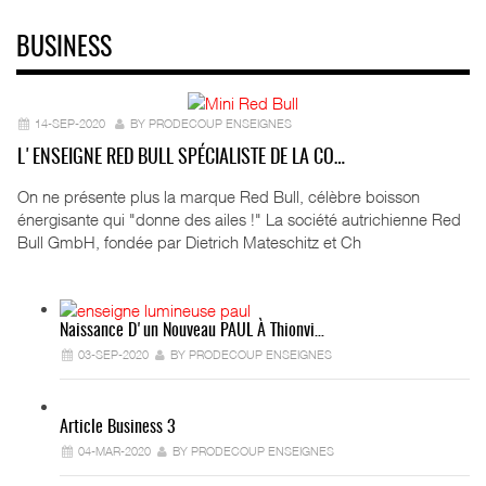
BUSINESS
14-SEP-2020
BY PRODECOUP ENSEIGNES
L'ENSEIGNE RED BULL SPÉCIALISTE DE LA CO…
On ne présente plus la marque Red Bull, célèbre boisson
énergisante qui "donne des ailes !" La société autrichienne Red
Bull GmbH, fondée par Dietrich Mateschitz et Ch
Naissance D'un Nouveau PAUL À Thionvi…
03-SEP-2020
BY PRODECOUP ENSEIGNES
Article Business 3
04-MAR-2020
BY PRODECOUP ENSEIGNES