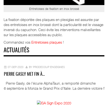
Entretoises de fixation en inox brossé
La fixation déportée des plaques en plexiglas est assurée par
des entretoises en inox brossé dont la particularité est le vissage
inversé du capuchon. Ceci évite les interventions malveillantes
sur les plaques accessibles au public.
Commandez vos
Entretoises plaques
!
ACTUALITÉS
07-SEP-2020
BY PRODECOUP ENSEIGNES
PIERRE GASLY MET FIN À…
Pierre Gasly, de l’écurie AlphaTauri, a remporté dimanche
6 septembre à Monza le Grand Prix d’Italie. La dernière victoire f