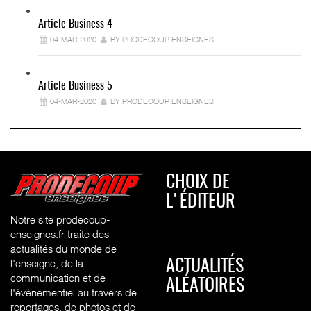
Article Business 4
04-MAR-2020
BY PRODECOUP ENSEIGNES
Article Business 5
04-MAR-2020
BY PRODECOUP ENSEIGNES
CHOIX DE
L'ÉDITEUR
Notre site prodecoup-
enseignes.fr traite des
actualités du monde de
l'enseigne, de la
ACTUALITÉS
communication et de
ALÉATOIRES
l'évènementiel au travers de
reportages, de photos et de