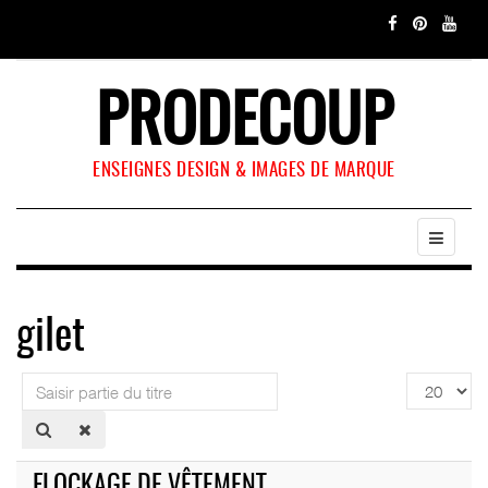
PRODECOUP
ENSEIGNES DESIGN & IMAGES DE MARQUE
gilet
Saisir
Affichage
partie
#
du
titre
FLOCKAGE DE VÊTEMENT