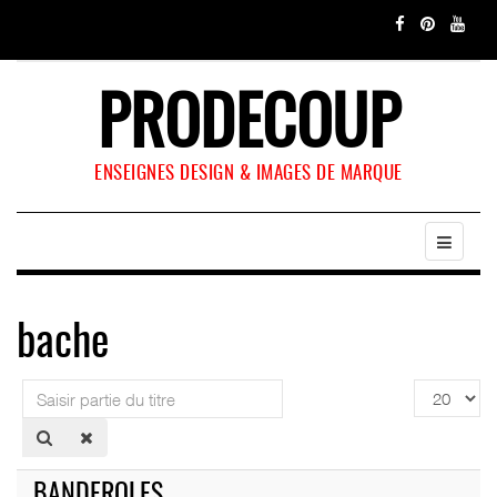
PRODECOUP
ENSEIGNES DESIGN & IMAGES DE MARQUE
bache
Saisir
Affichage
partie
#
du
titre
BANDEROLES