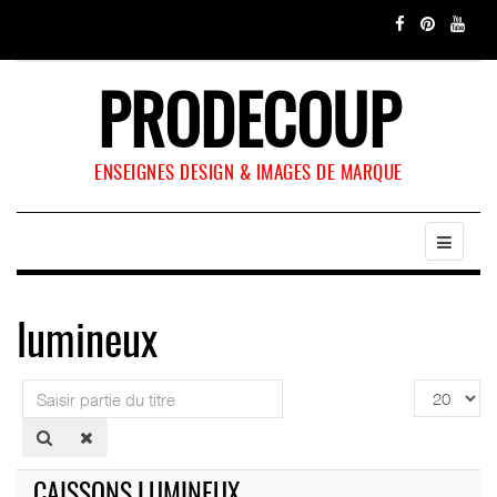
PRODECOUP
ENSEIGNES DESIGN & IMAGES DE MARQUE
lumineux
Saisir
Affichage
partie
#
du
titre
CAISSONS LUMINEUX