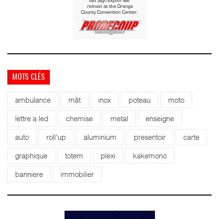
MOTS CLÉS
ambulance
mât
inox
poteau
moto
lettre a led
chemise
metal
enseigne
auto
roll'up
aluminium
presentoir
carte
graphique
totem
plexi
kakemono
banniere
immobilier