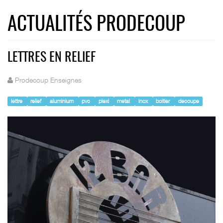
ACTUALITÉS PRODECOUP
LETTRES EN RELIEF
Prodecoup Enseignes
lettre
relief
aluminium
pvc
plexi
metal
inox
boitier
decoupe