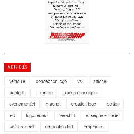
MOTS CLÉS
vehicule
conception logo
vsl
affiche
publicite
imprime
caisson enseigne
evenementiel
magnet
creation logo
boitier
led
logo renault
tee-shirt
enseigne en relief
point-a-point
ampoule a led
graphique