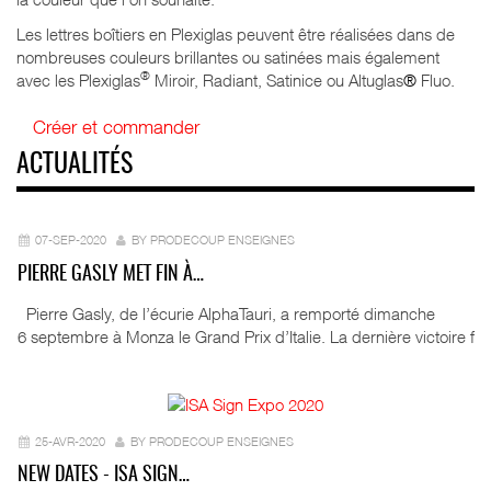
Les lettres boîtiers en Plexiglas peuvent être réalisées dans de
nombreuses couleurs brillantes ou satinées mais également
®
avec les Plexiglas
Miroir, Radiant, Satinice ou Altuglas
®
Fluo.
Créer et commander
ACTUALITÉS
07-SEP-2020
BY PRODECOUP ENSEIGNES
PIERRE GASLY MET FIN À…
Pierre Gasly, de l’écurie AlphaTauri, a remporté dimanche
6 septembre à Monza le Grand Prix d’Italie. La dernière victoire f
25-AVR-2020
BY PRODECOUP ENSEIGNES
NEW DATES - ISA SIGN…