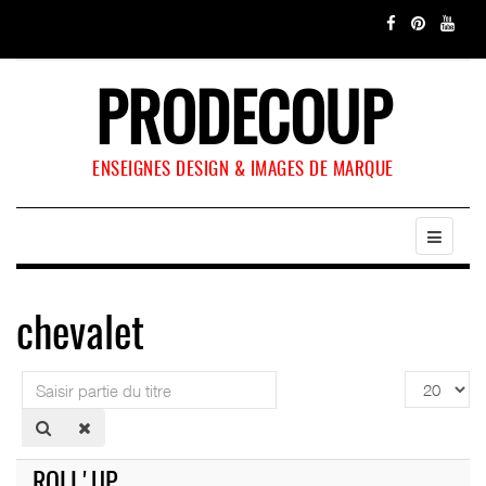
PRODECOUP
ENSEIGNES DESIGN & IMAGES DE MARQUE
chevalet
Saisir
Affichage
partie
#
du
titre
ROLL'UP