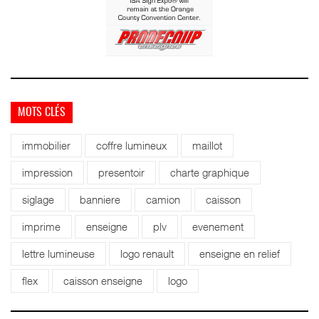
MOTS CLÉS
immobilier
coffre lumineux
maillot
impression
presentoir
charte graphique
siglage
banniere
camion
caisson
imprime
enseigne
plv
evenement
lettre lumineuse
logo renault
enseigne en relief
flex
caisson enseigne
logo