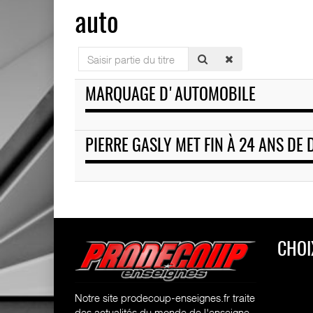
auto
Saisir
partie
du
MARQUAGE D'AUTOMOBILE
titre
PIERRE GASLY MET FIN À 24 ANS DE 
CHOI
Notre site prodecoup-enseignes.fr traite
des actualités du monde de l'enseigne,