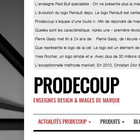
L'enseigne Red Bull spécialiste
: On ne présente plus la ma
L'évolution du logo Renault depu
: Le logo Renault est certa
Prodecoup s'équipe d'une toute n
: Afin de répondre de mieu
Quelles sont les caractéristique
: Après une « première révolut
Pierre Gasly met fin à 24 ans de
: Pierre Gasly, de l’écurie
Que représente le logo de la cél
: Le logo est un élément de
Yves Rocher, un logo simple et e
: Avec plus de 30 millions
L'exceptionnelle méthode marketi
: En 2010, Christian Dior 
PRODECOUP
ENSEIGNES DESIGN & IMAGES DE MARQUE
ACTUALITÉS PRODECOUP
PRODUITS
BL