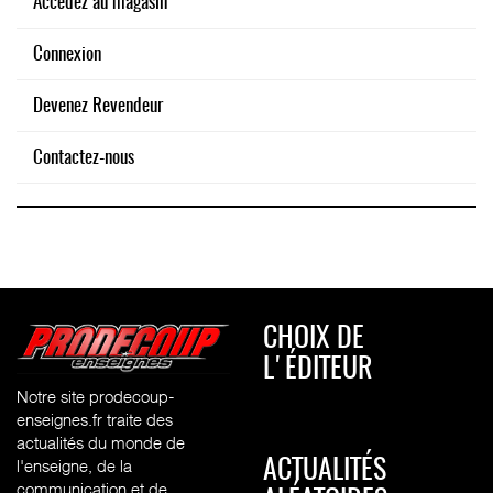
Accédez au magasin
Connexion
Devenez Revendeur
Contactez-nous
CHOIX DE
L'ÉDITEUR
Notre site prodecoup-
enseignes.fr traite des
actualités du monde de
l'enseigne, de la
ACTUALITÉS
communication et de