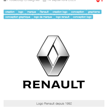
Em
creation
logo
marque
Renault
creation logo
conception
graphisme
conception graphique
logo de marque
logo renault
conception logo
Logo Renault depuis 1992