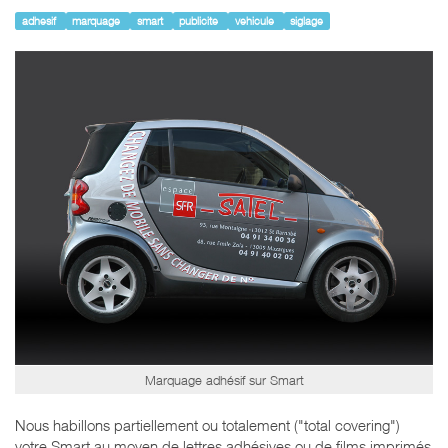
adhesif
marquage
smart
publicite
vehicule
siglage
Marquage adhésif sur Smart
Nous habillons partiellement ou totalement ("total covering")
votre Smart au moyen de lettres adhésives ou de films imprimés