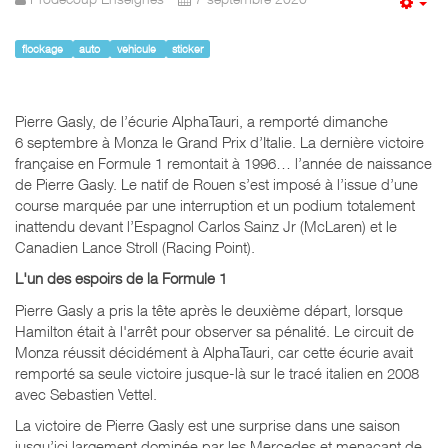
Em
flockage
auto
vehicule
sticker
Pierre Gasly, de l’écurie AlphaTauri, a remporté dimanche
6 septembre à Monza le Grand Prix d’Italie. La dernière victoire
française en Formule 1 remontait à 1996… l’année de naissance
de Pierre Gasly. Le natif de Rouen s’est imposé à l’issue d’une
course marquée par une interruption et un podium totalement
inattendu devant l’Espagnol Carlos Sainz Jr (McLaren) et le
Canadien Lance Stroll (Racing Point).
L'un des espoirs de la Formule 1
Pierre Gasly a pris la tête après le deuxième départ, lorsque
Hamilton était à l'arrêt pour observer sa pénalité. Le circuit de
Monza réussit décidément à AlphaTauri, car cette écurie avait
remporté sa seule victoire jusque-là sur le tracé italien en 2008
avec Sebastien Vettel.
La victoire de Pierre Gasly est une surprise dans une saison
jusqu’ici largement dominée par les Mercedes et menaçant de