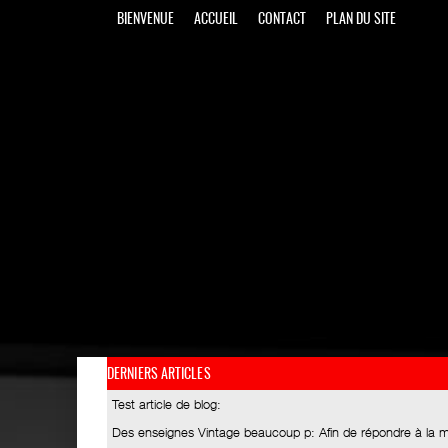
BIENVENUE
ACCUEIL
CONTACT
PLAN DU SITE
DERNIERS ARTICLES
Test article de blog
:
Des enseignes Vintage beaucoup p
: Afin de répondre à la 