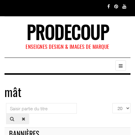
PRODECOUP
ENSEIGNES DESIGN & IMAGES DE MARQUE
mât
Saisir
Affichage
partie
#
du
titre
BANNIÈRES