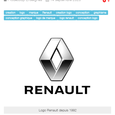
Em
creation
logo
marque
Renault
creation logo
conception
graphisme
conception graphique
logo de marque
logo renault
conception logo
Logo Renault depuis 1992