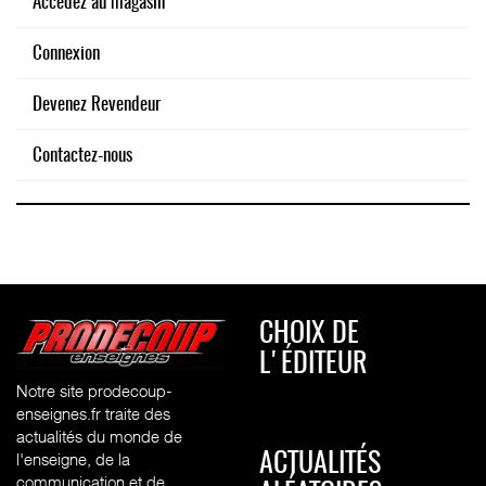
Accédez au magasin
Connexion
Devenez Revendeur
Contactez-nous
CHOIX DE
L'ÉDITEUR
Notre site prodecoup-
enseignes.fr traite des
actualités du monde de
l'enseigne, de la
ACTUALITÉS
communication et de