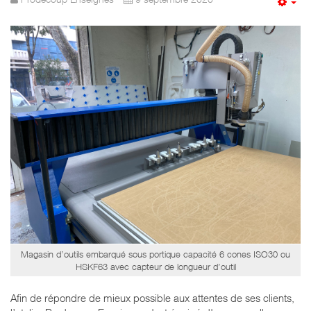
Em
Magasin d’outils embarqué sous portique capacité 6 cones ISO30 ou
HSKF63 avec capteur de longueur d’outil
Afin de répondre de mieux possible aux attentes de ses clients,