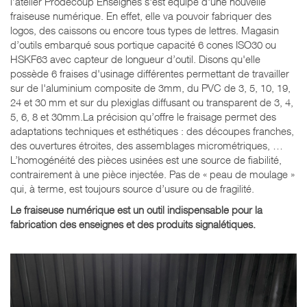
l’atelier Prodecoup Enseignes s'est équipé d'une nouvelle
fraiseuse numérique. En effet, elle va pouvoir fabriquer des
logos, des caissons ou encore tous types de lettres. Magasin
d’outils embarqué sous portique capacité 6 cones ISO30 ou
HSKF63 avec capteur de longueur d’outil. Disons qu'elle
possède 6 fraises d'usinage différentes permettant de travailler
sur de l'aluminium composite de 3mm, du PVC de 3, 5, 10, 19,
24 et 30 mm et sur du plexiglas diffusant ou transparent de 3, 4,
5, 6, 8 et 30mm.La précision qu’offre le fraisage permet des
adaptations techniques et esthétiques : des découpes franches,
des ouvertures étroites, des assemblages micrométriques, …
L’homogénéité des pièces usinées est une source de fiabilité,
contrairement à une pièce injectée. Pas de « peau de moulage »
qui, à terme, est toujours source d’usure ou de fragilité.
Le fraiseuse numérique est un outil indispensable pour la
fabrication des enseignes et des produits signalétiques.