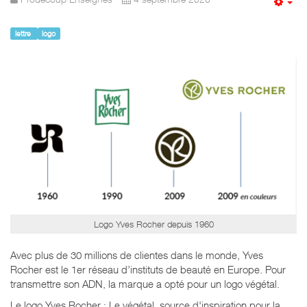
Em
lettre
logo
Logo Yves Rocher depuis 1960
Avec plus de 30 millions de clientes dans le monde, Yves
Rocher est le 1er réseau d’instituts de beauté en Europe. Pour
transmettre son ADN, la marque a opté pour un logo végétal.
Le logo Yves Rocher : Le végétal, source d'inspiration pour la