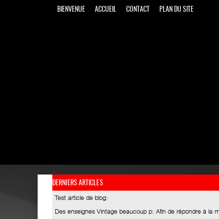
BIENVENUE
ACCUEIL
CONTACT
PLAN DU SITE
DERNIERS ARTICLES
Test article de blog
:
Des enseignes Vintage beaucoup p
: Afin de répondre à la 