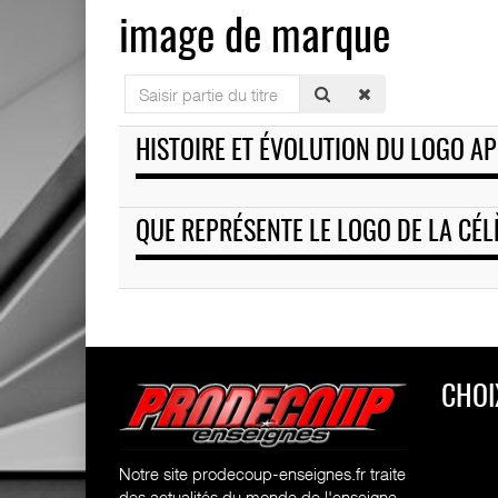
image de marque
Saisir
partie
du
HISTOIRE ET ÉVOLUTION DU LOGO A
titre
QUE REPRÉSENTE LE LOGO DE LA CÉL
CHOI
Notre site prodecoup-enseignes.fr traite
des actualités du monde de l'enseigne,