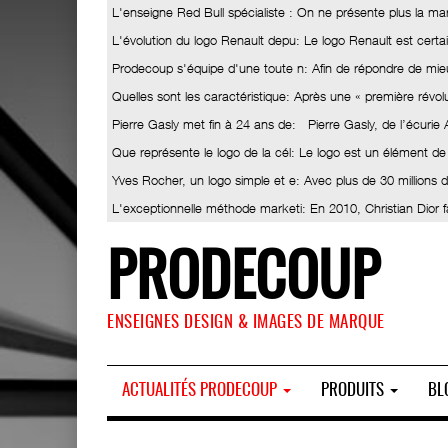
L'enseigne Red Bull spécialiste
: On ne présente plus la ma
L'évolution du logo Renault depu
: Le logo Renault est certa
Prodecoup s'équipe d'une toute n
: Afin de répondre de mieu
Quelles sont les caractéristique
: Après une « première révolut
Pierre Gasly met fin à 24 ans de
: Pierre Gasly, de l’écurie
Que représente le logo de la cél
: Le logo est un élément de
Yves Rocher, un logo simple et e
: Avec plus de 30 millions
L'exceptionnelle méthode marketi
: En 2010, Christian Dior 
PRODECOUP
ENSEIGNES DESIGN & IMAGES DE MARQUE
ACTUALITÉS PRODECOUP
PRODUITS
BL