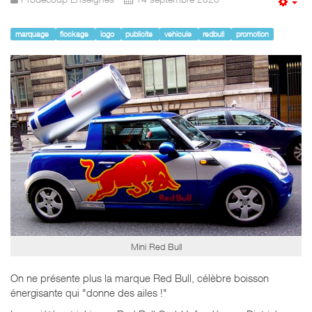
Em
marquage
flockage
logo
publicite
vehicule
redbull
promotion
Mini Red Bull
On ne présente plus la marque Red Bull, célèbre boisson
énergisante qui "donne des ailes !"